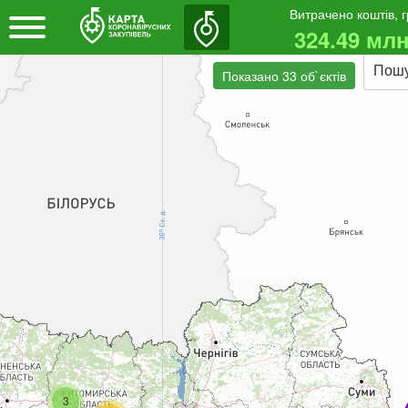
Витрачено коштів, 
324.49 млн
Пош
Показано 33 об`єктів
3