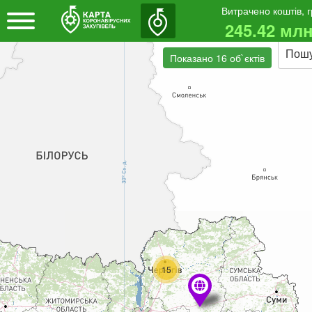
Витрачено коштів, 
245.42 млн
Пош
Показано 16 об`єктів
15