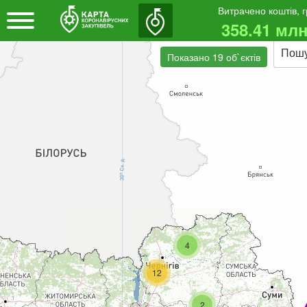
Витрачено коштів, 
358.41 млн
Пош
Показано 19 об`єктів
4
12
2