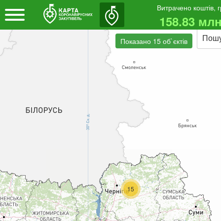
Витрачено коштів, 
158.83 млн
Пош
Показано 15 об`єктів
15