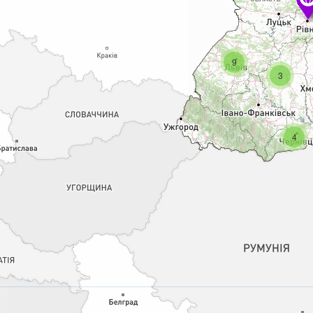
9
3
4