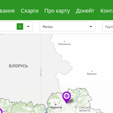
ування
Скарги
Про карту
Донейт
Конт
1
Регіон