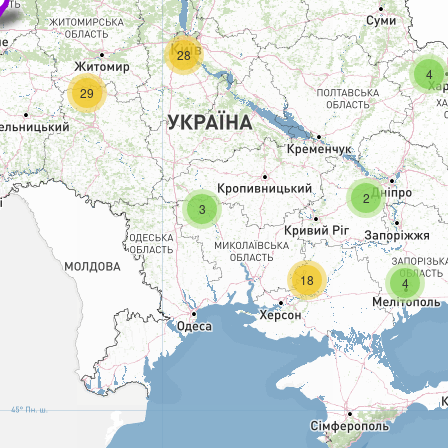
28
4
29
2
3
18
4