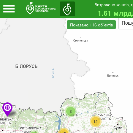
Витрачено коштів, 
1.61 млрд
Пош
Показано 116 об`єктів
3
12