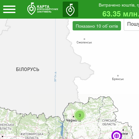
Витрачено коштів, 
63.35 млн
Пош
Показано 10 об`єктів
3