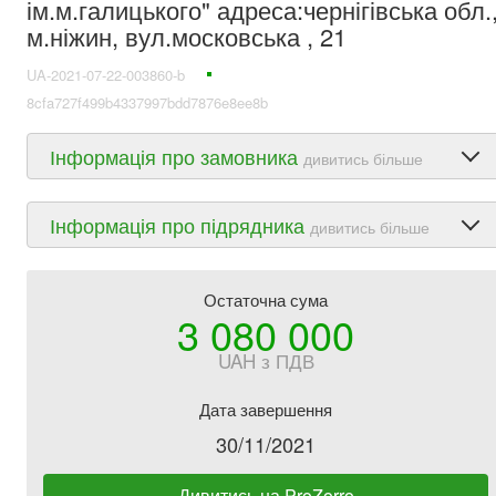
ім.м.галицького" адреса:чернігівська обл.
м.ніжин, вул.московська , 21
UA-2021-07-22-003860-b
8cfa727f499b4337997bdd7876e8ee8b
Інформація про замовника
дивитись більше
Інформація про підрядника
дивитись більше
Остаточна сума
3 080 000
UAH з ПДВ
Дата завершення
30/11/2021
Дивитись на ProZorro