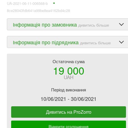
UA-2021-06-11-006568-b
8ce28043fdb641a99be8ea4162bd4c28
Інформація про замовника
дивитись більше
Інформація про підрядника
дивитись більше
Остаточна сума
19 000
UAH
Період виконання
10/06/2021 - 30/06/2021
Дивитись на ProZorro
Відкрити оголошення