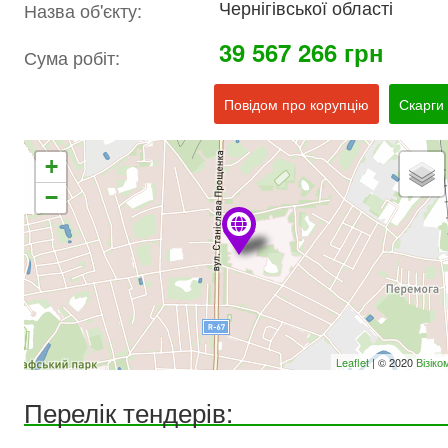
Чернігівської області
Назва об'єкту:
39 567 266 грн
Сума робіт:
Повідом про корупцію
Скарги
+
−
Leaflet
| © 2020
Візіко
Перелік тендерів: