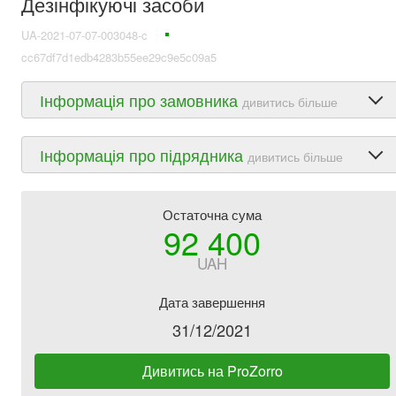
Дезінфікуючі засоби
UA-2021-07-07-003048-c
cc67df7d1edb4283b55ee29c9e5c09a5
Інформація про замовника
дивитись більше
Інформація про підрядника
дивитись більше
Остаточна сума
92 400
UAH
Дата завершення
31/12/2021
Дивитись на ProZorro