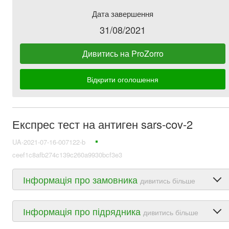
Дата завершення
31/08/2021
Дивитись на ProZorro
Відкрити оголошення
Експрес тест на антиген sars-cov-2
UA-2021-07-16-007122-b
ceef1c8afb274c139c260a9930bcf3e3
Інформація про замовника
дивитись більше
Інформація про підрядника
дивитись більше