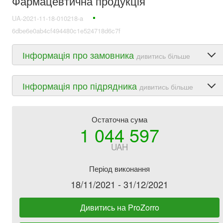
Фармацевтична продукція
UA-2021-11-18-010218-a
6dbe6e0ab4cf494480c1e524718d6c7f
Інформація про замовника
дивитись більше
Інформація про підрядника
дивитись більше
Остаточна сума
1 044 597
UAH
Період виконання
18/11/2021 - 31/12/2021
Дивитись на ProZorro