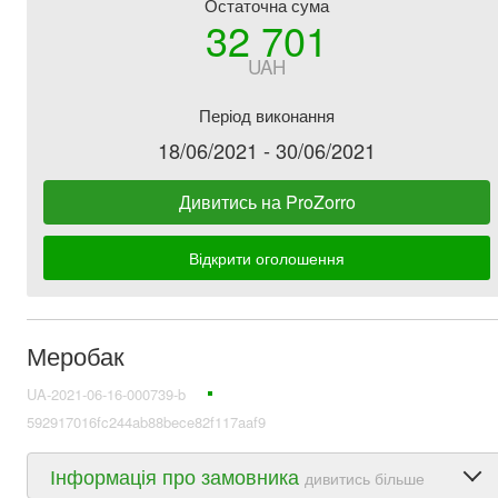
Остаточна сума
32 701
UAH
Період виконання
18/06/2021 - 30/06/2021
Дивитись на ProZorro
Відкрити оголошення
Меробак
UA-2021-06-16-000739-b
592917016fc244ab88bece82f117aaf9
Інформація про замовника
дивитись більше