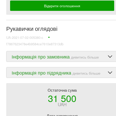
Відкрити оголошення
Рукавички оглядові
UA-2021-07-02-005380-c
f7867623478e4b9584ce7610e87313db
Інформація про замовника
дивитись більше
Інформація про підрядника
дивитись більше
Остаточна сума
31 500
UAH
Дата завершення