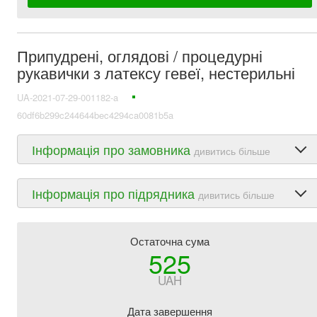
Припудрені, оглядові / процедурні
рукавички з латексу гевеї, нестерильні
UA-2021-07-29-001182-a
60df6b299c244644bec4294ca0081b5a
Інформація про замовника
дивитись більше
Інформація про підрядника
дивитись більше
Остаточна сума
525
UAH
Дата завершення