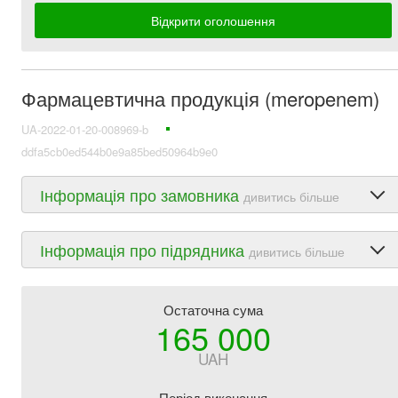
Відкрити оголошення
Фармацевтична продукція (meropenem)
UA-2022-01-20-008969-b
ddfa5cb0ed544b0e9a85bed50964b9e0
Інформація про замовника
дивитись більше
Інформація про підрядника
дивитись більше
Остаточна сума
165 000
UAH
Період виконання