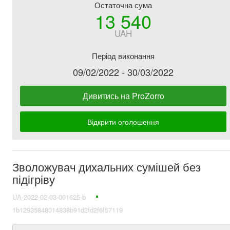
Остаточна сума
13 540
UAH
Період виконання
09/02/2022 - 30/03/2022
Дивитись на ProZorro
Відкрити оголошення
Зволожувач дихальних сумішей без
підігріву
UA-2022-02-03-001625-b
1b12935848014838b91d2fd2f6f57119