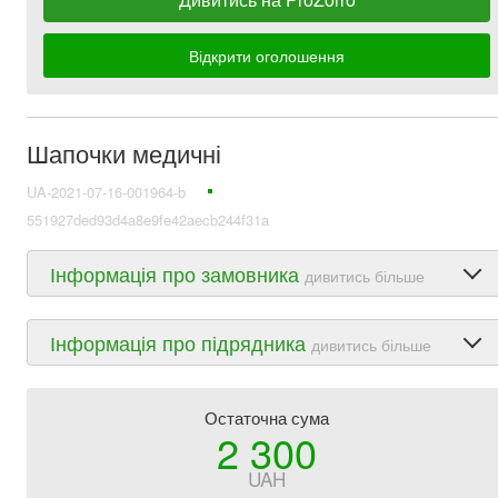
Відкрити оголошення
Шапочки медичні
UA-2021-07-16-001964-b
551927ded93d4a8e9fe42aecb244f31a
Інформація про замовника
дивитись більше
Інформація про підрядника
дивитись більше
Остаточна сума
2 300
UAH