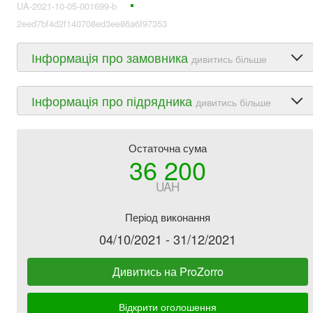
UA-2021-10-05-001699-b
2eed7bf4d2f140708ed3ee86a6f97353
Інформація про замовника
дивитись більше
Інформація про підрядника
дивитись більше
Остаточна сума
36 200
UAH
Період виконання
04/10/2021 - 31/12/2021
Дивитись на ProZorro
Відкрити оголошення