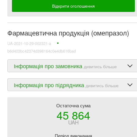
Відкрити оголошення
Фармацевтична продукція (омепразол)
UA-2021-10-29-002321-a
b6d403bc42374d398164c0e4db616bad
Інформація про замовника
дивитись більше
Інформація про підрядника
дивитись більше
Остаточна сума
45 864
UAH
Період виконання