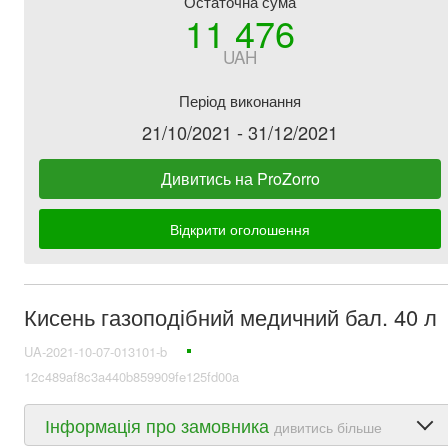
Остаточна сума
11 476
UAH
Період виконання
21/10/2021 - 31/12/2021
Дивитись на ProZorro
Відкрити оголошення
Кисень газоподібний медичний бал. 40 л
UA-2021-10-07-013101-b
12c489af8c3a440b859909fe125fd00a
Інформація про замовника
дивитись більше