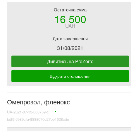
Остаточна сума
16 500
UAH
Дата завершення
31/08/2021
Дивитись на ProZorro
Відкрити оголошення
Омепрозол, фленокс
UA-2021-07-13-008759-c
bdf9f6989cfa4f888070d27be1628cde