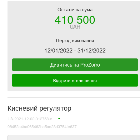
Остаточна сума
410 500
UAH
Період виконання
12/01/2022 - 31/12/2022
Дивитись на ProZorro
Відкрити оголошення
Кисневий регулятор
UA-2021-12-02-012758-c
08452a4ba065462ba5ac28d3754fe637