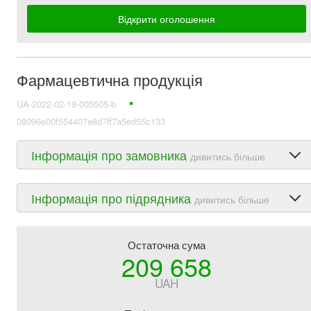
Відкрити оголошення
Фармацевтична продукція
UA-2022-02-18-005505-b
08096e00f554407e8d7ff7a5ed55c133
Інформація про замовника
дивитись більше
Інформація про підрядника
дивитись більше
Остаточна сума
209 658
UAH