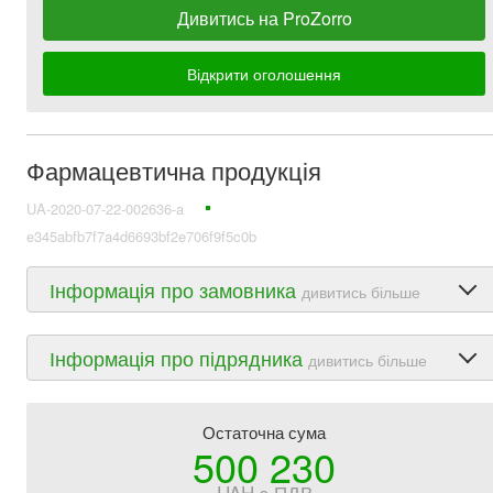
Дивитись на ProZorro
Відкрити оголошення
Фармацевтична продукція
UA-2020-07-22-002636-a
e345abfb7f7a4d6693bf2e706f9f5c0b
Інформація про замовника
дивитись більше
Інформація про підрядника
дивитись більше
Остаточна сума
500 230
UAH з ПДВ