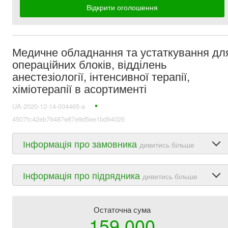
Відкрити оголошення
Медичне обладнання та устаткування дл
операційних блоків, відділень
анестезіології, інтенсивної терапії,
хіміотерапії в асортименті
UA-2020-12-14-004465-a
4507fc42eb76487e87e9d5ee1bd94026
Інформація про замовника
дивитись більше
Інформація про підрядника
дивитись більше
Остаточна сума
159 000