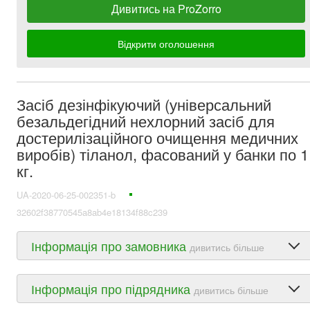
Дивитись на ProZorro
Відкрити оголошення
Засіб дезінфікуючий (універсальний
безальдегідний нехлорний засіб для
достерилізаційного очищення медичних
виробів) тіланол, фасований у банки по 1
кг.
UA-2020-06-25-002351-b
32602f38770545a8ab4e18134f88c239
Інформація про замовника
дивитись більше
Інформація про підрядника
дивитись більше