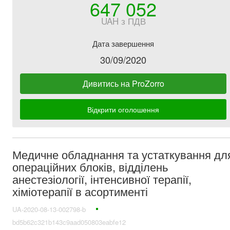
647 052
UAH з ПДВ
Дата завершення
30/09/2020
Дивитись на ProZorro
Відкрити оголошення
Медичне обладнання та устаткування дл
операційних блоків, відділень
анестезіології, інтенсивної терапії,
хіміотерапії в асортименті
UA-2020-08-13-002798-b
bd5b62c321b143c9aad050803eabfe12