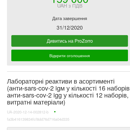
UAH з ПДВ
Дата завершення
31/12/2020
Дивитись на ProZorro
Відкрити оголошення
Лабораторні реактиви в асортименті
(анти-sars-cov-2 igм у кількості 16 наборів
анти-sars-cov-2 igg у кількості 12 наборів,
витратні матеріали)
UA-2020-12-14-002812-b
fa3b416139834fcf8dd76d716a04d335