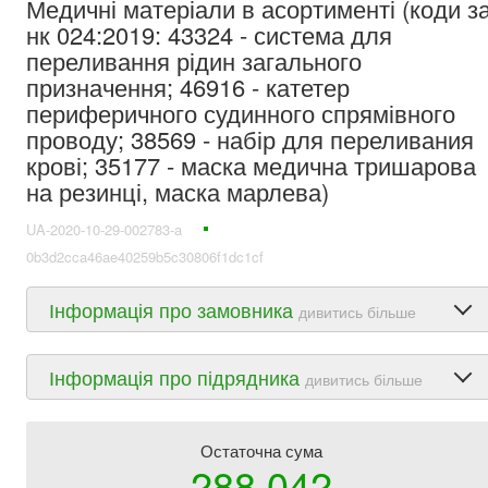
Медичні матеріали в асортименті (коди з
нк 024:2019: 43324 - система для
переливання рідин загального
призначення; 46916 - катетер
периферичного судинного спрямівного
проводу; 38569 - набір для переливания
крові; 35177 - маска медична тришарова
на резинці, маска марлева)
UA-2020-10-29-002783-a
0b3d2cca46ae40259b5c30806f1dc1cf
Інформація про замовника
дивитись більше
Інформація про підрядника
дивитись більше
Остаточна сума
288 042