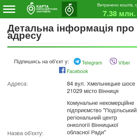
Витрачено коштів, 
7.38 млн.
Детальна інформація про
адресу
Підпишись на об'єкт у:
Telegram
Viber
Facebook
Адреса:
84 вул. Хмельницьке шосе
21029 місто Вінниця
Комунальне некомерційне
підприємство "Подільський
регіональний центр
онкології Вінницької
обласної Ради"
Назва об'єкту: