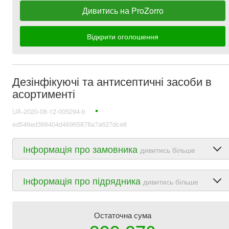
Дивитись на ProZorro
Відкрити оголошення
Дезінфікуючі та антисептичні засоби в
асортименті
UA-2020-08-12-005294-b
ed546ed366404d46965878a7a627dce8
Інформація про замовника
дивитись більше
Інформація про підрядника
дивитись більше
Остаточна сума