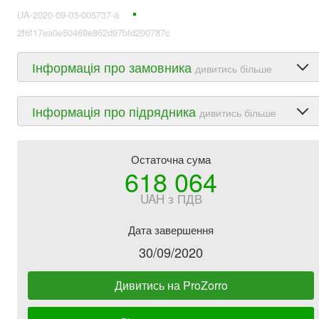
UA-2020-09-03-005737-a
2f6f17ea0e50469e862d97bfd200787c
Інформація про замовника
дивитись більше
Інформація про підрядника
дивитись більше
Остаточна сума
618 064
UAH з ПДВ
Дата завершення
30/09/2020
Дивитись на ProZorro