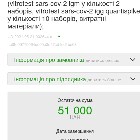
(vitrotest sars-cov-2 igm у кількості 2
наборів, vitrotest sars-cov-2 igg quantispike
у кількості 10 наборів, витратні
матеріали);
UA-2021-05-21-002644-c
ae0fc09775064cd09e3e47cd1dd1be63
Інформація про замовника
дивитись більше
Інформація про підрядника
дивитись більше
Остаточна сума
51 000
UAH
Дата завершення