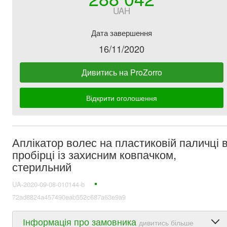
UAH
Дата завершення
16/11/2020
Дивитись на ProZorro
Відкрити оголошення
Аплікатор волес на пластиковій паличці 
пробірці із захисним ковпачком,
стерильний
UA-2020-09-08-010144-b
72ad8824a457490eab552c687a63e9a9
Інформація про замовника
дивитись більше