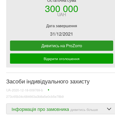
Остаточна сума
300 000
UAH
Дата завершення
31/12/2021
Дивитись на ProZorro
Відкрити оголошення
Засоби індивідуального захисту
UA-2020-12-18-009769-b
273c65b34c684663a3b8a5e0cb5e78b9
Інформація про замовника
дивитись більше