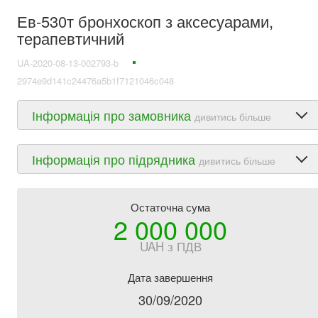
Ев-530т бронхоскоп з аксесуарами,
терапевтичний
UA-2020-08-13-002793-b
2974e9d141c24476a5b1f7121046c048
Інформація про замовника
дивитись більше
Інформація про підрядника
дивитись більше
Остаточна сума
2 000 000
UAH з ПДВ
Дата завершення
30/09/2020