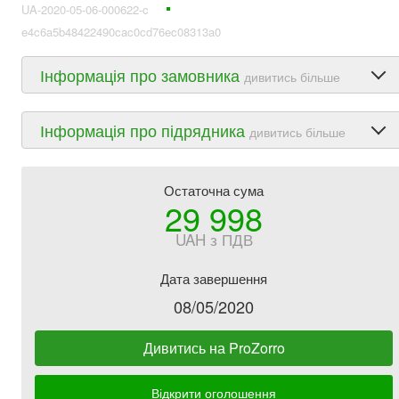
UA-2020-05-06-000622-c
e4c6a5b48422490cac0cd76ec08313a0
Інформація про замовника
дивитись більше
Інформація про підрядника
дивитись більше
Остаточна сума
29 998
UAH з ПДВ
Дата завершення
08/05/2020
Дивитись на ProZorro
Відкрити оголошення