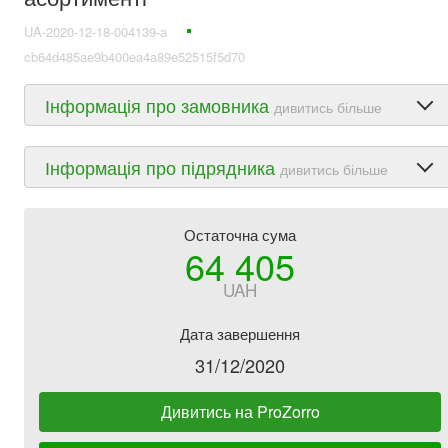
UA-2020-12-18-004139-a
cb64d485ae9b400ea4a89e52515f5d70
Інформація про замовника
дивитись більше
Інформація про підрядника
дивитись більше
Остаточна сума
64 405
UAH
Дата завершення
31/12/2020
Дивитись на ProZorro