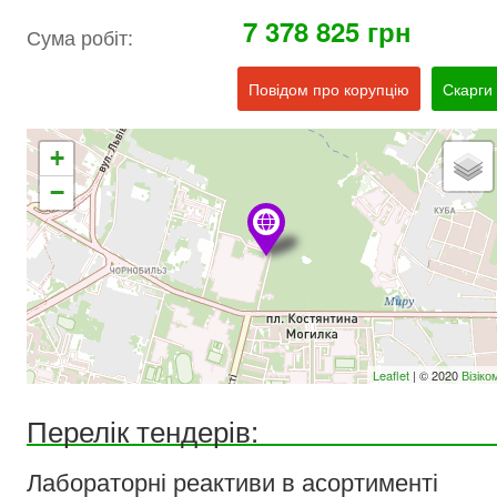
7 378 825 грн
Сума робіт:
Повідом про корупцію
Скарги
+
−
Leaflet
| © 2020
Візіко
Перелік тендерів:
Лабораторні реактиви в асортименті