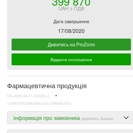
399 870
UAH з ПДВ
Дата завершення
17/08/2020
Дивитись на ProZorro
Відкрити оголошення
Фармацевтична продукція
UA-2020-08-11-002281-c
119f87f0523643b0bcc3c1d36e8c0501
Інформація про замовника
дивитись більше