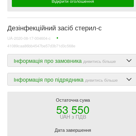
Відкрити оголошення
Дезінфекційний засіб стерил-с
UA-2020-08-17-004604-c
41089caa86bb4547be57d3b71d3c568e
Інформація про замовника
дивитись більше
Інформація про підрядника
дивитись більше
Остаточна сума
53 550
UAH з ПДВ
Дата завершення