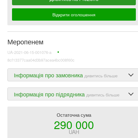
Відкрити оголошення
Меропенем
UA-2021-06-15-001076-a
8cf13377caa04d3b97acea4bc008f60c
Інформація про замовника
дивитись більше
Інформація про підрядника
дивитись більше
Остаточна сума
290 000
UAH