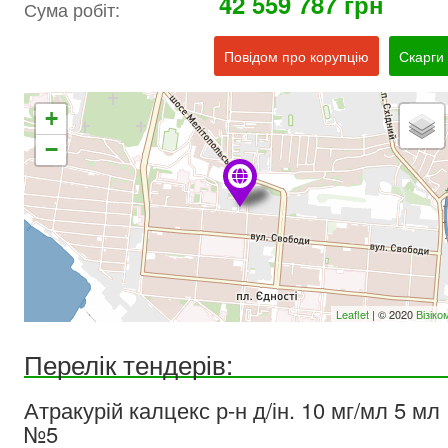
42 559 787 грн
Сума робіт:
Повідом про корупцію
Скарги
+
−
Leaflet
| © 2020
Візіко
Перелік тендерів:
Атракурій калцекс р-н д/ін. 10 мг/мл 5 мл
№5