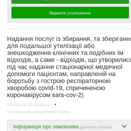
Відкрити оголошення
Надання послуг із збирання, та зберіганн
для подальшої утилізації або
знешкодження клінічних та подібних їм
відходів, а саме - відходів, що утворилис
під час надання стаціонарної медичної
допомоги пацієнтам, направленій на
боротьбу з гострою респіраторною
хворобою covid-19, спричиненою
коронавірусом sars-cov-2)
UA-2021-05-25-003084-a
17a37c6e5e5b4789a873b9fd77fa7931
Інформація про замовника
дивитись більше