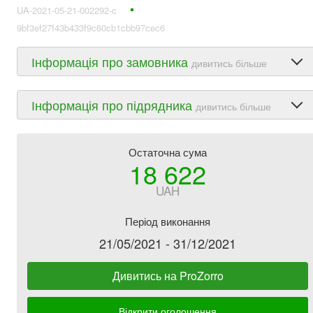
UA-2021-05-21-002292-c
9bf3ef27f43b433f9c60cb1cbb97cec6
Інформація про замовника
дивитись більше
Інформація про підрядника
дивитись більше
Остаточна сума
18 622
UAH
Період виконання
21/05/2021 - 31/12/2021
Дивитись на ProZorro
Відкрити оголошення