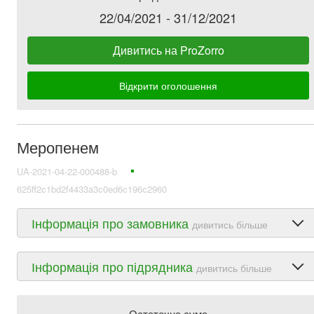
22/04/2021 - 31/12/2021
Дивитись на ProZorro
Відкрити оголошення
Меропенем
UA-2021-04-22-000488-b
625ff2c1bd2f4433a3c0ed6c196c2960
Інформація про замовника
дивитись більше
Інформація про підрядника
дивитись більше
Остаточна сума