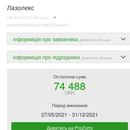
Лазолекс
UA-2021-05-27-003162-a
6fe9408f04d34a2a91d095270a3aeef3
Інформація про замовника
дивитись більше
Інформація про підрядника
дивитись більше
Остаточна сума
74 488
UAH
Період виконання
27/05/2021 - 31/12/2021
Дивитись на ProZorro