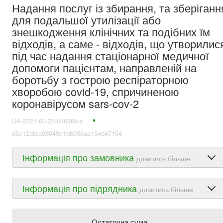
Надання послуг із збирання, та зберіганн
для подальшої утилізації або
знешкодження клінічних та подібних їм
відходів, а саме - відходів, що утворилис
під час надання стаціонарної медичної
допомоги пацієнтам, направленій на
боротьбу з гострою респіраторною
хворобою covid-19, спричиненою
коронавірусом sars-cov-2
UA-2021-03-25-010964-c
d5c12afca98049c1bb056aa154d47104
Інформація про замовника
дивитись більше
Інформація про підрядника
дивитись більше
Остаточна сума