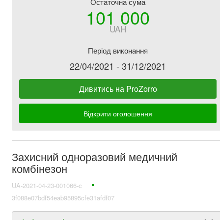
Остаточна сума
101 000
UAH
Період виконання
22/04/2021 - 31/12/2021
Дивитись на ProZorro
Відкрити оголошення
Захисний одноразовий медичний
комбінезон
UA-2021-04-23-001066-c
3f088e07bdf54eab95895cfe31afdf07