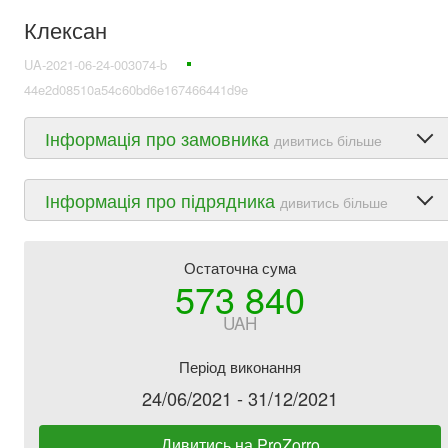
Клексан
UA-2021-06-24-003074-b
44e2d08510a54c60bd6e167466441d9e
Інформація про замовника
дивитись більше
Інформація про підрядника
дивитись більше
Остаточна сума
573 840
UAH
Період виконання
24/06/2021 - 31/12/2021
Дивитись на ProZorro