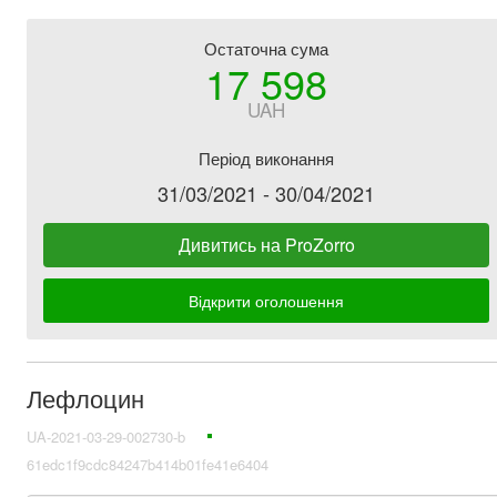
Остаточна сума
17 598
UAH
Період виконання
31/03/2021 - 30/04/2021
Дивитись на ProZorro
Відкрити оголошення
Лефлоцин
UA-2021-03-29-002730-b
61edc1f9cdc84247b414b01fe41e6404