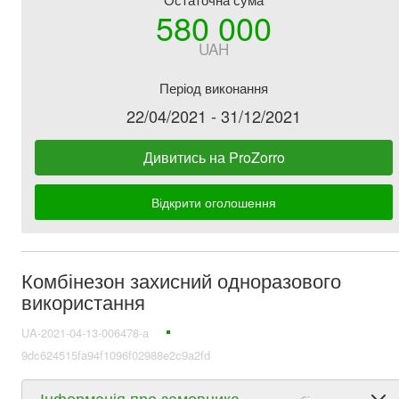
580 000
UAH
Період виконання
22/04/2021 - 31/12/2021
Дивитись на ProZorro
Відкрити оголошення
Комбінезон захисний одноразового
використання
UA-2021-04-13-006478-a
9dc624515fa94f1096f02988e2c9a2fd
Інформація про замовника