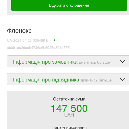
Відкрити оголошення
Фленокс
UA-2021-04-23-005468-b
eb091ce2daab4736a6b6925c891c776b
Інформація про замовника
дивитись більше
Інформація про підрядника
дивитись більше
Остаточна сума
147 500
UAH
Період виконання