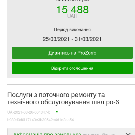
15 488
UAH
Період виконання
25/03/2021 - 31/03/2021
Дивитись на ProZorro
Відкрити оголошення
Послуги з поточного ремонту та
технічного обслуговування швл ро-6
UA-2021-03-26-004347-b
b980d0d0f17143e3b30542c4d1d2ca54
Інформація про замовника
дивитись більше