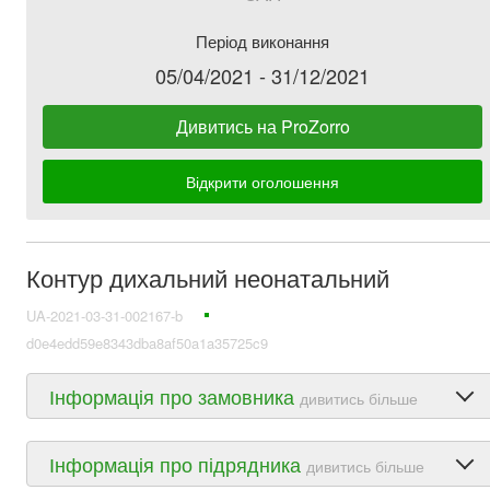
Період виконання
05/04/2021 - 31/12/2021
Дивитись на ProZorro
Відкрити оголошення
Контур дихальний неонатальний
UA-2021-03-31-002167-b
d0e4edd59e8343dba8af50a1a35725c9
Інформація про замовника
дивитись більше
Інформація про підрядника
дивитись більше