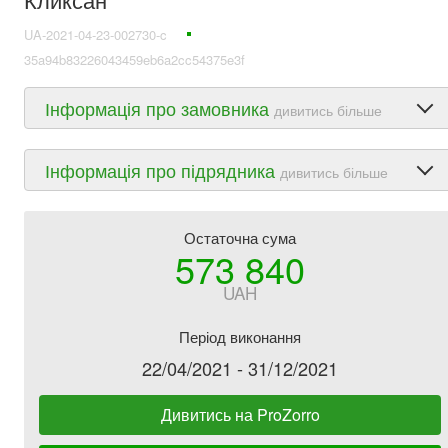
UA-2021-04-23-002730-c
35a94b83226043459eb6a2cc54375e3f
Інформація про замовника
дивитись більше
Інформація про підрядника
дивитись більше
Остаточна сума
573 840
UAH
Період виконання
22/04/2021 - 31/12/2021
Дивитись на ProZorro