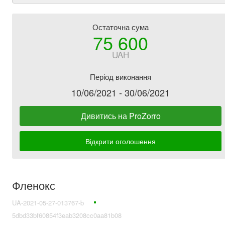
Остаточна сума
75 600
UAH
Період виконання
10/06/2021 - 30/06/2021
Дивитись на ProZorro
Відкрити оголошення
Фленокс
UA-2021-05-27-013767-b
5dbd33bf60854f3eab3208cc0aa81b08