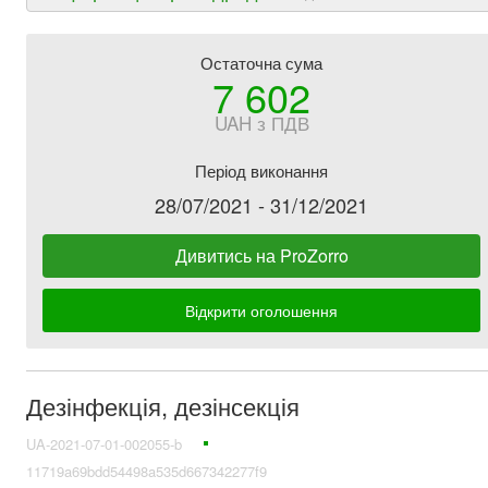
Остаточна сума
7 602
UAH з ПДВ
Період виконання
28/07/2021 - 31/12/2021
Дивитись на ProZorro
Відкрити оголошення
Дезінфекція, дезінсекція
UA-2021-07-01-002055-b
11719a69bdd54498a535d667342277f9